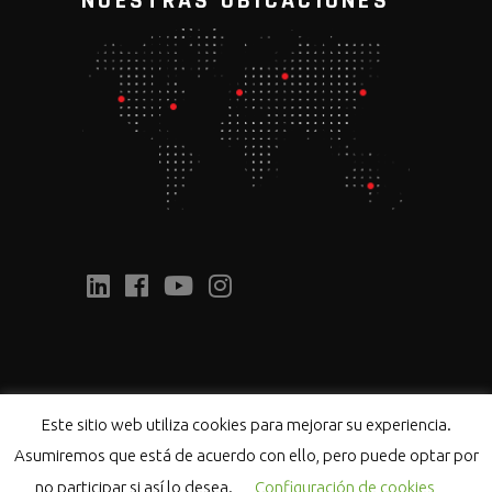
NUESTRAS UBICACIONES
Este sitio web utiliza cookies para mejorar su experiencia.
Asumiremos que está de acuerdo con ello, pero puede optar por
COPYRIGHT 2021 ©FOXESS CO., LTD. |
POLÍTICA DE
no participar si así lo desea.
Configuración de cookies